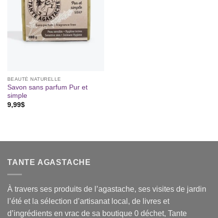
BEAUTÉ NATURELLE
Savon sans parfum Pur et
simple
9,99
$
TANTE AGASTACHE
À travers ses produits de l’agastache, ses visites de jardin
l’été et la sélection d’artisanat local, de livres et
d’ingrédients en vrac de sa boutique 0 déchet, Tante