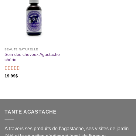
BEAUTÉ NATURELLE
Soin des cheveux Agastache
chérie
Note
5
sur 5
19,99
$
TANTE AGASTACHE
À travers ses produits de l’agastache, ses visites de jardin