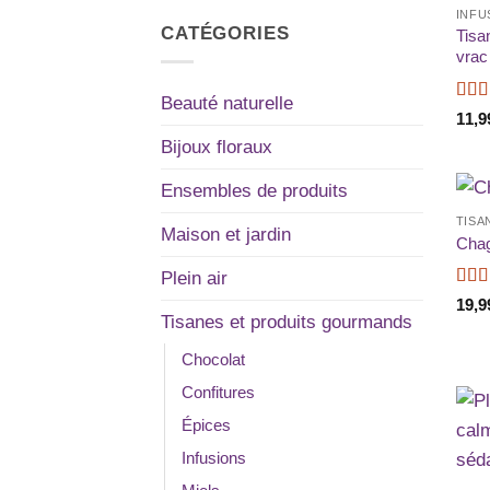
INFU
CATÉGORIES
Tisa
vrac
Beauté naturelle
Not
11,9
Bijoux floraux
Ensembles de produits
TISA
Maison et jardin
Chag
Plein air
Not
19,9
sur 5
Tisanes et produits gourmands
Chocolat
Confitures
Épices
Infusions