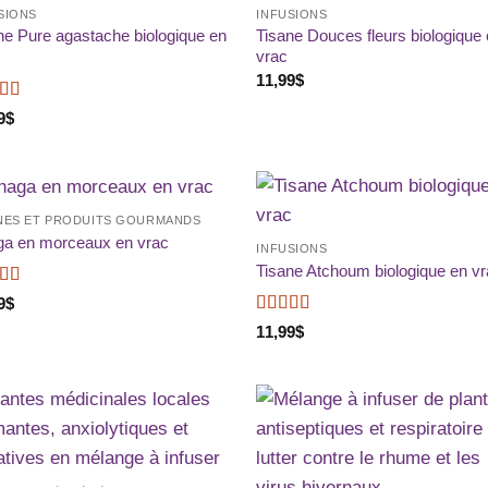
SIONS
INFUSIONS
à la liste
à la 
de
d
ne Pure agastache biologique en
Tisane Douces fleurs biologique
souhaits
souh
vrac
11,99
$
e
5
sur 5
9
$
NES ET PRODUITS GOURMANDS
Ajouter
Ajou
a en morceaux en vrac
INFUSIONS
à la liste
à la 
de
d
Tisane Atchoum biologique en v
souhaits
souh
e
4
9
$
Note
5
sur 5
11,99
$
Ajouter
Ajou
à la liste
à la 
de
d