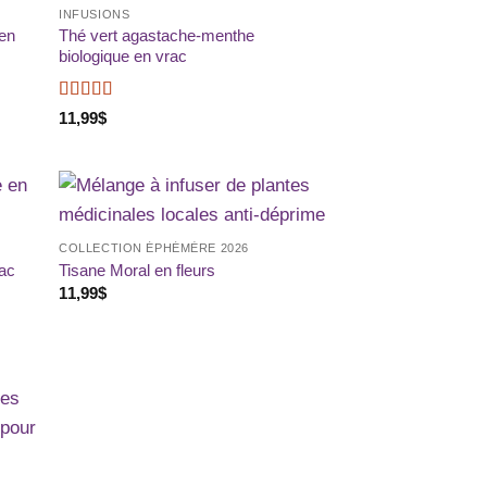
INFUSIONS
liste
à la liste
e
de
 en
Thé vert agastache-menthe
aits
souhaits
biologique en vrac
Note
5
sur 5
11,99
$
ter
Ajouter
COLLECTION ÉPHÉMÈRE 2026
liste
à la liste
e
de
rac
Tisane Moral en fleurs
aits
souhaits
11,99
$
ter
liste
e