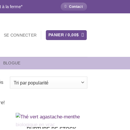
 à la ferme*
Contact
PANIER /
0,00
$
SE CONNECTER
BLOGUE
Trié
és
par
popularité
re!
RUPTURE DE STOCK
ter
Ajouter