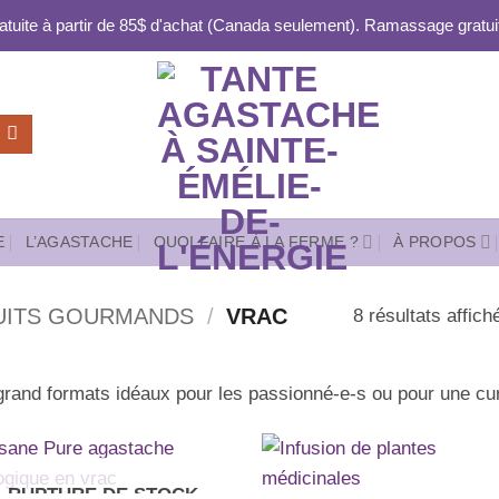
ratuite à partir de 85$ d'achat (Canada seulement). Ramassage gratuit
E
L’AGASTACHE
QUOI FAIRE À LA FERME ?
À PROPOS
UITS GOURMANDS
/
VRAC
8 résultats affich
rand formats idéaux pour les passionné-e-s ou pour une cu
RUPTURE DE STOCK
Ajouter
Ajou