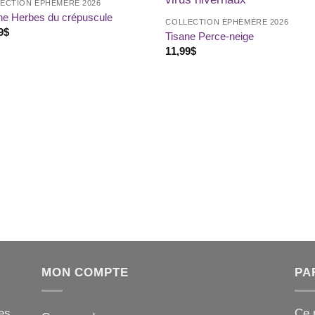
ECTION ÉPHÉMÈRE 2026
souhaits
souh
ne Herbes du crépuscule
COLLECTION ÉPHÉMÈRE 2026
9
$
Tisane Perce-neige
11,99
$
MON COMPTE
PA
es
Ce 