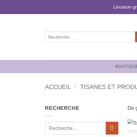
Passer
Livraison g
au
contenu
Recherche
pour :
BOUTIQU
ACCUEIL
/
TISANES ET PROD
RECHERCHE
De g
Recherche
pour :