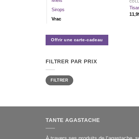
Miels
COLL
Tisa
Sirops
11,9
Vrac
Offrir une carte-cadeau
FILTRER PAR PRIX
Prix
Prix
FILTRER
min
max
TANTE AGASTACHE
À travers ses produits de l’agastache, s