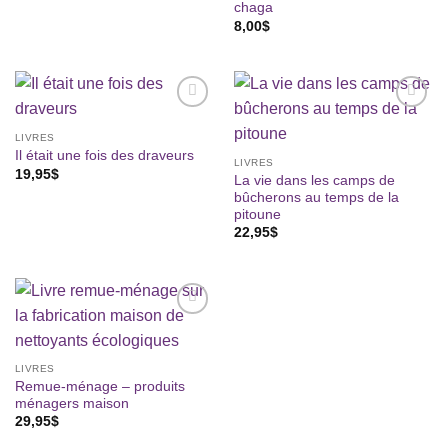
chaga
8,00
$
Ajouter
Ajouter
à la liste
à la liste
LIVRES
de
de
Il était une fois des draveurs
LIVRES
souhaits
souhaits
19,95
$
La vie dans les camps de
bûcherons au temps de la
pitoune
22,95
$
Ajouter
à la liste
de
LIVRES
souhaits
Remue-ménage – produits
ménagers maison
29,95
$