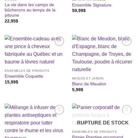
La vie dans les camps de
Ensemble Signature
bûcherons au temps de la
59,99
$
pitoune
22,95
$
Ajouter
Ajouter
à la liste
à la liste
de
de
souhaits
souhaits
ENSEMBLES DE PRODUITS
Ensemble Coquette
MAISON ET JARDIN
15,99
$
Blanc de Meudon
5,99
$
Ajouter
Ajouter
RUPTURE DE STOCK
à la liste
à la liste
de
de
ENSEMBLES DE PRODUITS
souhaits
souhaits
Panier Prestige gourmand