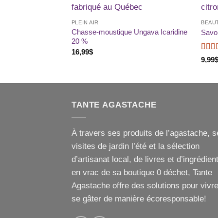
Ajouter
PLEIN AIR
BEAU
à la liste
de
Chasse-moustique Ungava Icaridine
Savo
souhaits
20 %
16,99
$
Not
9,99
TANTE AGASTACHE
À travers ses produits de l’agastache, s
visites de jardin l’été et la sélection
d’artisanat local, de livres et d’ingrédien
en vrac de sa boutique 0 déchet, Tante
Agastache offre des solutions pour vivre
se gâter de manière écoresponsable!