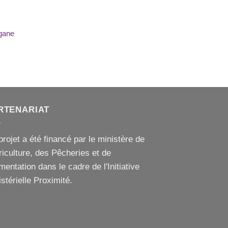
ter
iste
égane
its
RTENARIAT
projet a été financé par le ministère de
griculture, des Pêcheries et de
imentation dans le cadre de l'Initiative
stérielle Proximité.