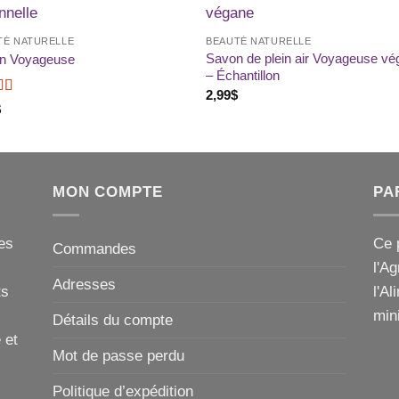
Ajouter
Ajou
TÉ NATURELLE
BEAUTÉ NATURELLE
à la liste
à la l
de
de
Savon de plein air Voyageuse v
n Voyageuse
souhaits
souha
– Échantillon
2,99
$
e
5
sur 5
$
MON COMPTE
PA
es
Ce 
Commandes
l'A
Adresses
ts
l'Al
mini
Détails du compte
 et
Mot de passe perdu
Politique d’expédition