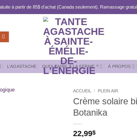
ratuite à partir de 85$ d'achat (Canada seulement). Ramassage gratuit
E
L’AGASTACHE
QUOI FAIRE À LA FERME ?
À PROPOS
ACCUEIL
/
PLEIN AIR
Crème solaire b
Ajouter
Botanika
à la liste
de
souhaits
22,99
$